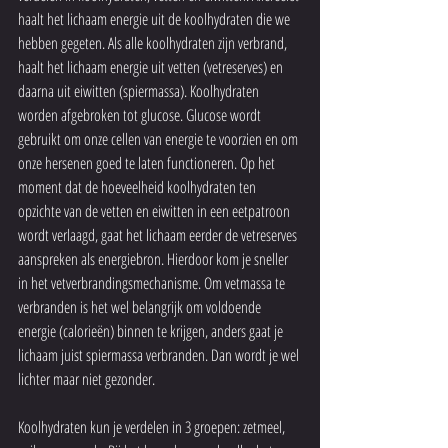
haalt het lichaam energie uit de koolhydraten die we 
hebben gegeten. Als alle koolhydraten zijn verbrand, 
haalt het lichaam energie uit vetten (vetreserves) en 
daarna uit eiwitten (spiermassa). Koolhydraten 
worden afgebroken tot glucose. Glucose wordt 
gebruikt om onze cellen van energie te voorzien en om 
onze hersenen goed te laten functioneren. Op het 
moment dat de hoeveelheid koolhydraten ten 
opzichte van de vetten en eiwitten in een eetpatroon 
wordt verlaagd, gaat het lichaam eerder de vetreserves 
aanspreken als energiebron. Hierdoor kom je sneller 
in het vetverbrandingsmechanisme. Om vetmassa te 
verbranden is het wel belangrijk om voldoende 
energie (calorieën) binnen te krijgen, anders gaat je 
lichaam juist spiermassa verbranden. Dan wordt je wel 
lichter maar niet gezonder.
Koolhydraten kun je verdelen in 3 groepen: zetmeel, 