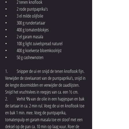
•	2 tenen knoflook
•	2 rode puntpaprika's
•	3 el milde olijfolie
•	300 g rundertartaar
•	400 g tomatenblokjes
•	2 el garam masala
•	100 g light zuivelspread naturel
•	400 g koelverse bloemkoolrijst
•	50 g cashewnoten
1.	Snipper de ui en snijd de tenen knoflook fijn. 
Verwijder de steelaanzet van de puntpaprika’s, snijd in 
de lengte doormidden en verwijder de zaadlijsten. 
Snijd het vruchtvlees in reepjes van ca. een ½ cm.
2.	Verhit ⅔ van de olie in een hapjespan en bak 
de tartaar in ca. 2 min rul. Voeg de ui en knoflook toe 
en bak 1 min. mee. Voeg de puntpaprika, 
tomatenpulp en garam masala toe en stoof met een 
deksel op de pan ca. 10 min op laag vuur. Roer de 