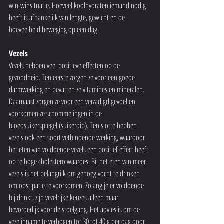
win-winsituatie. Hoeveel koolhydraten iemand nodig 
heeft is afhankelijk van lengte, gewicht en de 
hoeveelheid beweging op een dag. 
Vezels
Vezels hebben veel positieve effecten op de 
gezondheid. Ten eerste zorgen ze voor een goede 
darmwerking en bevatten ze vitamines en mineralen. 
Daarnaast zorgen ze voor een verzadigd gevoel en 
voorkomen ze schommelingen in de 
bloedsuikerspiegel (suikerdip). Ten slotte hebben 
vezels ook een soort vetbindende werking, waardoor 
het eten van voldoende vezels een positief effect heeft 
op te hoge cholesterolwaardes. Bij het eten van meer 
vezels is het belangrijk om genoeg vocht te drinken 
om obstipatie te voorkomen. Zolang je er voldoende 
bij drinkt, zijn vezelrijke keuzes alleen maar 
bevorderlijk voor de stoelgang. Het advies is om de 
vezelinname te verhogen tot 30 tot 40 g per dag door 