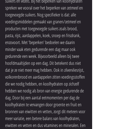
suikers en vezels. Bij het beperken van koolhydraten 
spreken we vooral over het beperken van zetmeel en 
toegevoegde suikers. Nog specifieker is dat: alle 
voedingsmiddelen gemaakt van granen/zetmeel en 
producten met toegevoegde suikers zoals brood, 
pasta, rijst, aardappelen, koek, snoep en frisdrank, 
enzovoort. Met 'beperken' bedoelen we daarin 
minder vaak eten gedurende een dag maar ook 
gedurende een week. Bijvoorbeeld alleen bij twee 
hoofdmaaltijden op een dag. Dit betekent dus niet 
dat je ze niet meer mag hebben. Ook in zilvervliesrijst, 
volkorenbrood en aardappelen zitten voedingsstoffen 
die we nodig hebben, en koolhydraten op zichzelf 
hebben we nodig als bron van energie gedurende de 
dag. Door bij een aantal eetmomenten per dag de 
koolhydraten te vervangen door groente en fruit en 
bronnen van eiwitten en vetten, zorgt dit meteen voor 
meer variatie, een betere balans van koolhydraten, 
eiwitten en vetten en dus vitamines en mineralen. Een 