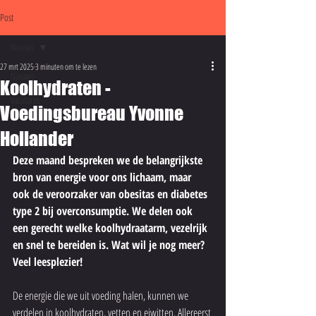
Post
Nieuws
27 mrt 2025
3 minuten om te lezen
Nieuws
Koolhydraten -
Vacatures
Voedingsbureau Yvonne
Hollander
Deze maand bespreken we de belangrijkste 
bron van energie voor ons lichaam, maar 
ook de veroorzaker van obesitas en diabetes 
type 2 bij overconsumptie. We delen ook 
een gerecht welke koolhydraatarm, vezelrijk 
en snel te bereiden is. Wat wil je nog meer?
Veel leesplezier!
De energie die we uit voeding halen, kunnen we 
verdelen in koolhydraten, vetten en eiwitten. Allereerst 