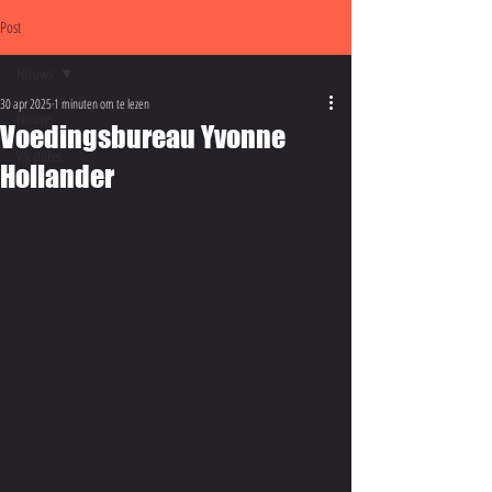
Post
Nieuws
30 apr 2025
1 minuten om te lezen
Nieuws
Voedingsbureau Yvonne
Vacatures
Hollander