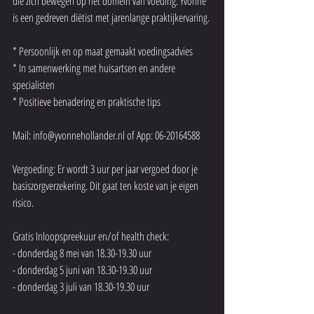
die zich bewegen op het domein van voeding. Yvonne 
is een gedreven diëtist met jarenlange praktijkervaring.
* Persoonlijk en op maat gemaakt voedingsadvies
* In samenwerking met huisartsen en andere 
specialisten 
* Positieve benadering en praktische tips 
Mail: info@yvonnehollander.nl of App: 06-20164588 
Vergoeding: Er wordt 3 uur per jaar vergoed door je 
basiszorgverzekering. Dit gaat ten koste van je eigen 
risico. 
Gratis Inloopspreekuur en/of health check: 
- donderdag 8 mei van 18.30-19.30 uur 
- donderdag 5 juni van 18.30-19.30 uur 
- donderdag 3 juli van 18.30-19.30 uur 