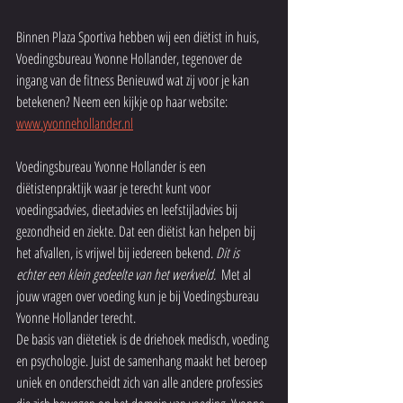
Binnen Plaza Sportiva hebben wij een diëtist in huis, 
Voedingsbureau Yvonne Hollander, tegenover de 
ingang van de fitness Benieuwd wat zij voor je kan 
betekenen? Neem een kijkje op haar website: 
www.yvonnehollander.nl
Voedingsbureau Yvonne Hollander is een 
diëtistenpraktijk waar je terecht kunt voor 
voedingsadvies, dieetadvies en leefstijladvies bij 
gezondheid en ziekte. Dat een diëtist kan helpen bij 
het afvallen, is vrijwel bij iedereen bekend.
 Dit is 
echter een klein gedeelte van het werkveld.  
Met al 
jouw vragen over voeding kun je bij Voedingsbureau 
Yvonne Hollander terecht. 
De basis van diëtetiek is de driehoek medisch, voeding 
en psychologie. Juist de samenhang maakt het beroep 
uniek en onderscheidt zich van alle andere professies 