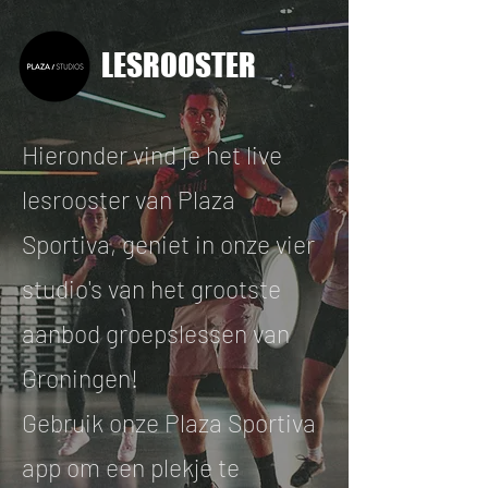
LESROOSTER
Hieronder vind je het live
lesrooster van Plaza
Sportiva, geniet in onze vier
studio's van het grootste
aanbod groepslessen van
Groningen!
Gebruik onze Plaza Sportiva
app om een plekje te