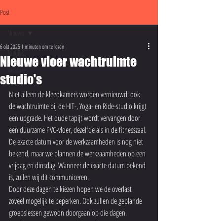
Post
Nieuws
6 okt 2025
1 minuten om te lezen
Nieuws
Nieuwe vloer wachtruimte
Vacatures
studio's
Niet alleen de kleedkamers worden vernieuwd: ook 
de wachtruimte bij de HIT-, Yoga- en Ride-studio krijgt 
een upgrade. Het oude tapijt wordt vervangen door 
een duurzame PVC-vloer, dezelfde als in de fitnesszaal.
De exacte datum voor de werkzaamheden is nog niet 
bekend, maar we plannen de werkzaamheden op een 
vrijdag en dinsdag. Wanneer de exacte datum bekend 
is, zullen wij dit communiceren.
Door deze dagen te kiezen hopen we de overlast 
zoveel mogelijk te beperken. Ook zullen de geplande 
groepslessen gewoon doorgaan op die dagen.