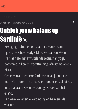
Post
Nieuws
29 okt 2025
1 minuten om te lezen
Nieuws
Ontdek jouw balans op
Vacatures
Sardinië☀️
Beweging, natuur en ontspanning komen samen 
tijdens de Actieve Body & Mind Retreat van Melina!
Train aan zee met afwisselende sessies van yoga, 
bootcamp, hiken en krachttraining, afgestemd op elk 
niveau.
Geniet van authentieke Sardijnse maaltijden, bereid 
met liefde door mijn ouders, en kom helemaal tot rust 
in een villa aan zee in het zonnige zuiden van het 
eiland.
Een week vol energie, verbinding en hernieuwde 
vitaliteit.